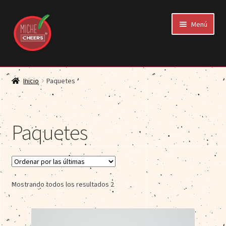
Saltar
Ir
Menú
a
al
navegación
contenido
Nosotros
Inicio
Paquetes
Quiero ser distribuidor
Paquetes
Tienda
Mostrando todos los resultados 2
Contacto